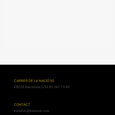
CARRER DE LA NACIÓ 50
08026 Barcelona |+34 93 347 73 40
CONTACT
balletdc@balletdc.com